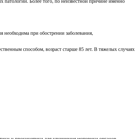
х патологий. Более того, по неизвестной причине именно
ия необходима при обострении заболевания,
твенным способом, возраст старше 85 лет. В тяжелых случаях
тики и прокинетики для улучшения моторики органов