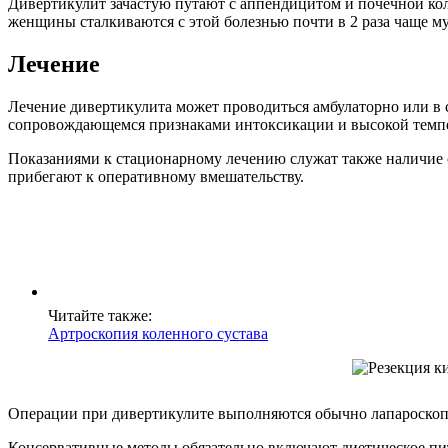
Дивертикулит зачастую путают с аппендицитом и почечной кол
женщины сталкиваются с этой болезнью почти в 2 раза чаще м
Лечение
Лечение дивертикулита может проводиться амбулаторно или в 
сопровождающемся признаками интоксикации и высокой темп
Показаниями к стационарному лечению служат также наличие 
прибегают к оперативному вмешательству.
Читайте также:
Артроскопия коленного сустава
Операции при дивертикулите выполняются обычно лапароскоп
Консервативные методы обязательно включают диетическое пи