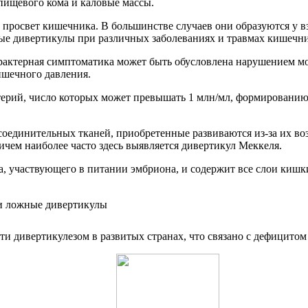
пищевого кома и каловые массы.
просвет кишечника. В большинстве случаев они образуются у вз
е дивертикулы при различных заболеваниях и травмах кишечни
Характерная симптоматика может быть обусловлена нарушением м
ишечного давления.
рий, число которых может превышать 1 млн/мл, формированию 
оединительных тканей, приобретенные развиваются из-за их во
ичем наиболее часто здесь выявляется дивертикул Меккеля.
а, участвующего в питании эмбриона, и содержит все слои кишк
ти дивертикулезом в развитых странах, что связано с дефицито