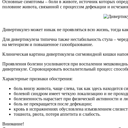
Основные симптомы – боли в животе, источник которых опреде
половине живота, связанной с процессом дефекации и исчезаю
Дивертикулез может никак не проявляться всю жизнь, тогда к
Для дивертикулеза типична также нестабильность стула – чер
на метеоризм и повышенное газообразование.
Клиническая картина дивертикулеза сигмовидной кишки напом
Проявления болезни усиливаются при воспалении мешковидных 
дивертикуле. Спровоцировать воспалительный процесс способ
Характерные признаки обострения:
боль внизу живота, чаще слева, так как здесь находится
болевой синдром имеет четкую локализацию и не проходи
болезненность нарастает при физической активности и л
боль не прекращается после дефекации;
кровь в испражнениях обусловлена изъязвлением слизисто
тошнота, рвота, потеря аппетита и слабость.
Внимание!