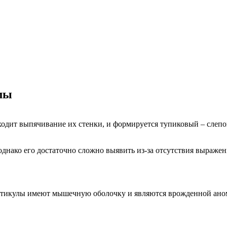
мы
ходит выпячивание их стенки, и формируется тупиковый – слепой
, однако его достаточно сложно выявить из-за отсутствия выраж
икулы имеют мышечную оболочку и являются врожденной анома