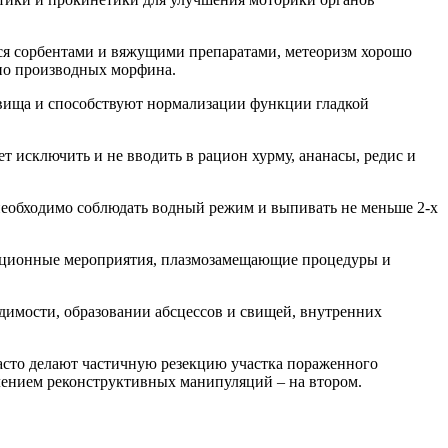
ся сорбентами и вяжущими препаратами, метеоризм хорошо
нно производных морфина.
вища и способствуют нормализации функции гладкой
т исключить и не вводить в рацион хурму, ананасы, редис и
 необходимо соблюдать водный режим и выпивать не меньше 2-х
икационные мероприятия, плазмозамещающие процедуры и
димости, образовании абсцессов и свищей, внутренних
асто делают частичную резекцию участка пораженного
лением реконструктивных манипуляций – на втором.