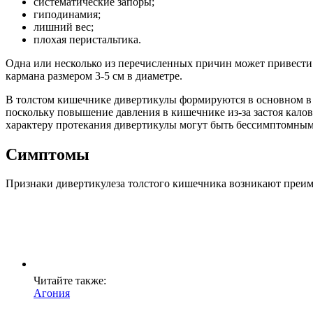
систематические запоры;
гиподинамия;
лишний вес;
плохая перистальтика.
Одна или несколько из перечисленных причин может привест
кармана размером 3-5 см в диаметре.
В толстом кишечнике дивертикулы формируются в основном в 
поскольку повышение давления в кишечнике из-за застоя кало
характеру протекания дивертикулы могут быть бессимптомны
Симптомы
Признаки дивертикулеза толстого кишечника возникают преиму
Читайте также:
Агония