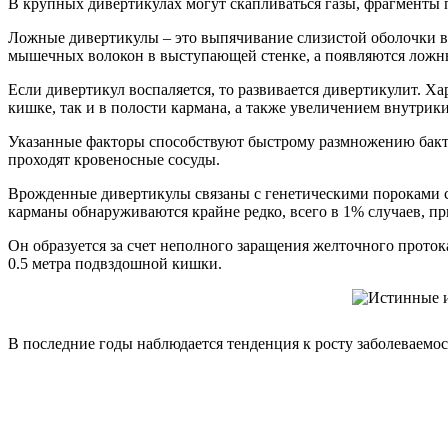
В крупных дивертикулах могут скапливаться газы, фрагменты 
Ложные дивертикулы – это выпячивание слизистой оболочки в 
мышечных волокон в выступающей стенке, а появляются ложны
Если дивертикул воспаляется, то развивается дивертикулит. 
кишке, так и в полости кармана, а также увеличением внутрик
Указанные факторы способствуют быстрому размножению бакте
проходят кровеносные сосуды.
Врожденные дивертикулы связаны с генетическими пороками с
карманы обнаруживаются крайне редко, всего в 1% случаев, пр
Он образуется за счет неполного заращения желточного проток
0.5 метра подвздошной кишки.
В последние годы наблюдается тенденция к росту заболеваемос