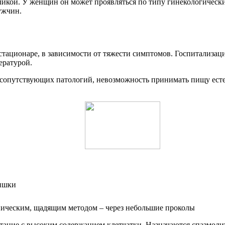
икой. У женщин он может проявляться по типу гинекологически
ужчин.
стационаре, в зависимости от тяжести симптомов. Госпитализац
ературой.
сопутствующих патологий, невозможность принимать пищу естес
ическим, щадящим методом – через небольшие проколы
тание с высоким содержанием клетчатки. Назначаются спазмоли