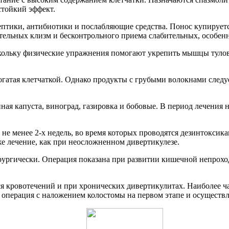
стойкий эффект.
ептики, антибиотики и послабляющие средства. Понос купирует
ительных клизм и бесконтрольного приема слабительных, особе
скольку физические упражнения помогают укрепить мышцы туло
огатая клетчаткой. Однако продукты с грубыми волокнами следуе
ная капуста, виноград, газировка и бобовые. В период лечения
 не менее 2-х недель, во время которых проводятся дезинтокс
же лечение, как при неосложненном дивертикулезе.
ирургически. Операция показана при развитии кишечной непрохо
 кровотечений и при хронических дивертикулитах. Наиболее ч
 операция с наложением колостомы на первом этапе и осуществ