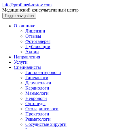
info@profimed-rostov.com
Медицинский консультативный центр
Toggle navigation
О клинике
Лицензии
Отзывы
Фотогалерея
Публикации
Акции
Направления
Услуги
Специалисты
Гастроэнтерологи
Гинекологи
Дерматологи
Кардиологи
Маммологи
Неврологи
Ортопеды
Отоларингологи
Проктологи
Ревматологи
Сосудистые хирурги