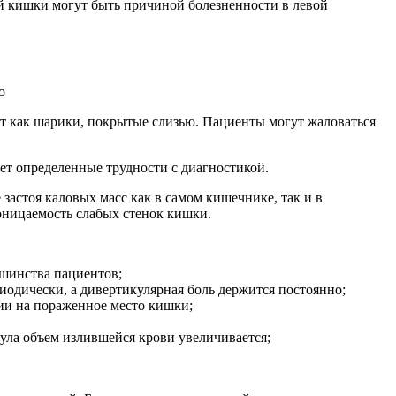
й кишки могут быть причиной болезненности в левой
о
ит как шарики, покрытые слизью. Пациенты могут жаловаться
т определенные трудности с диагностикой.
астоя каловых масс как в самом кишечнике, так и в
оницаемость слабых стенок кишки.
ьшинства пациентов;
иодически, а дивертикулярная боль держится постоянно;
нии на пораженное место кишки;
кула объем излившейся крови увеличивается;