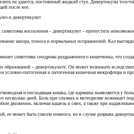
лить не удается, постоянный жидкий стул. Дивертикулы толсто
щей после нее.
ак симптомы воспаления – дивертикулит – пропустить невозможн
едование запора, поноса и нормальных испражнений. Кал выгляд
инает симптомы синдрома раздраженного кишечника, что создае
образований – дивертикулите. Он может возникать вследствие з
на условно-патогенная и патогенная кишечная микрофлора и пр
 сигмовидная и нисходящая кишка, где карманы выявляются у бол
т несколько дней. Боль при спазмах и метеоризме возникает пер
юбом движении, включая кашель и смех, а также при надавлива
й, ее может быть совсем немного, но в случае разрыва диверти