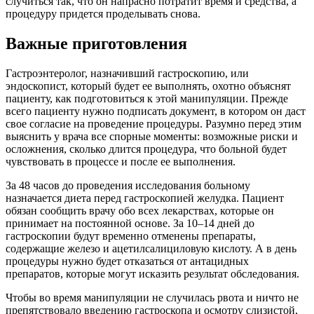
случиться так, что он напрасно потратит время и средства, а
процедуру придется проделывать снова.
Важные приготовления
Гастроэнтеролог, назначивший гастроскопию, или
эндоскопист, который будет ее выполнять, охотно объяснят
пациенту, как подготовиться к этой манипуляции. Прежде
всего пациенту нужно подписать документ, в котором он даст
свое согласие на проведение процедуры. Разумно перед этим
выяснить у врача все спорные моменты: возможные риски и
осложнения, сколько длится процедура, что больной будет
чувствовать в процессе и после ее выполнения.
За 48 часов до проведения исследования больному
назначается диета перед гастроскопией желудка. Пациент
обязан сообщить врачу обо всех лекарствах, которые он
принимает на постоянной основе. За 10–14 дней до
гастроскопии будут временно отменены препараты,
содержащие железо и ацетилсалициловую кислоту. А в день
процедуры нужно будет отказаться от антацидных
препаратов, которые могут исказить результат обследования.
Чтобы во время манипуляции не случилась рвота и ничто не
препятствовало введению гастроскопа и осмотру слизистой,