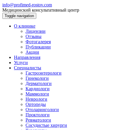
info@profimed-rostov.com
Медицинский консультативный центр
Toggle navigation
О клинике
Лицензии
Отзывы
Фотогалерея
Публикации
Акции
Направления
Услуги
Специалисты
Гастроэнтерологи
Гинекологи
Дерматологи
Кардиологи
Маммологи
Неврологи
Ортопеды
Отоларингологи
Проктологи
Ревматологи
Сосудистые хирурги