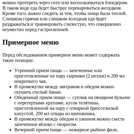
можно протереть через сито или воспользоваться блендером.
В таком виде еда будет быстрее перевариваться желудком.
Кроме того, важно следить за тем, чтобы пища была теплой.
Слишком горячая или слишком холодная еда будет
раздражаться и травмировать слизистую, что совершенно
неуместно перед гастроскопией.
Примерное меню
Перед обследованием примерное меню может содержать
такие позиции:
Утренний прием пищи — запеченные или
приготовленные на пару сырники (2 штуки) и 200 мл
некрепкого чая.
В промежутке между завтраком и обедом можно
скушать спелый банан.
Обеденный прием пищи — супчик на овощном бульоне
с перетертыми крупами, кусок телятины,
приготовленной на пару с отварной брюссельской
капустой, 200 мл отвара из шиповника.
В промежутке между обедом и ужином можно съесть
запеченное яблоко с творогом.
Вечерний прием пищи — нежирное рыбное филе,