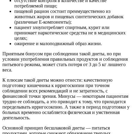
отсутствие контроля в количестве и качестве
потребляемой пищи;
пищевой рацион состоит преимущественно из
животных жиров и пищевых синтетических добавок
(различные Е-компоненты);
пациент злоупотребляет спиртным, курит или
принимает наркотические средства не в медицинских
целях;
ожирение и малоподвижный образ жизни.
Приятным бонусом при соблюдении такой диеты, но при
условии употребления правильных продуктов и соблюдения
питьевого режима, может стать потеря от 3 до 5 кг лишнего
веса.
К плюсам такой диеты можно отнести: качественную
подготовку кишечника к ирригоскопии при точном
соблюдении всех рекомендаций и не затратность, с
финансовой точки зрения. Минусы — некоторым пациентам
трудно ее соблюдать, а это приводит к тому, что приходится
переделывать ирригосокпию. А также в период подготовки у
больных временно ослабляется физическая и умственная
деятельность.
Основной принцип бесшлаковой диеты — питаться
продуктами, которые снижают образование твердых