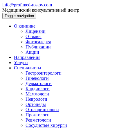
info@profimed-rostov.com
Медицинский консультативный центр
Toggle navigation
О клинике
Лицензии
Отзывы
Фотогалерея
Публикации
Акции
Направления
Услуги
Специалисты
Гастроэнтерологи
Гинекологи
Дерматологи
Кардиологи
Маммологи
Неврологи
Ортопеды
Отоларингологи
Проктологи
Ревматологи
Сосудистые хирурги