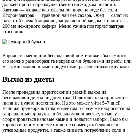
должен пройти преимущественно на жидком питании.
Завтрак — жидкое картофельное пюре на воде без соли.
Второй завтрак — травяной чай без сахара. Обед — салат из
натертой свежей моркови, заправленной медом. Полдник —
200 мл нежирного кефира. Меню ужина повторяет завтрак
этого дня.
Вариантов меню при бесшлаковой диете может быть много,
его можно разнообразить некрепкими бульонами из рыбы или
мяса, кисломолочными продуктами, разрешенными крупами
Выход из диеты
После проведения ирригоскопии резкий выход из
бесшлаковой диеты не допустим! Переходить на привычное
питание нужно постепенно. На это может уйти 5–7 дней.
Если же пренебречь этим моментом и сразу же набросится на
запрещенные продукты в большом количестве, то могут
сформироваться каловые камни и появятся запоры. Было бы
хорошо в одном приеме пищи не совмещать белковые и
углеводные продукты, а также снизить потребление соли и