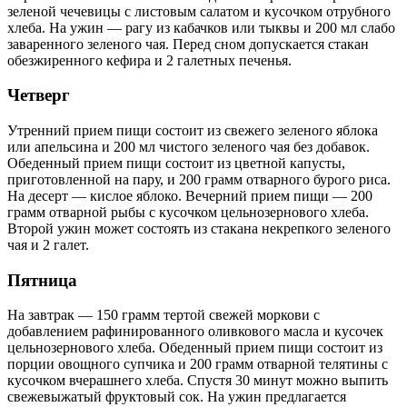
зеленой чечевицы с листовым салатом и кусочком отрубного
хлеба. На ужин — рагу из кабачков или тыквы и 200 мл слабо
заваренного зеленого чая. Перед сном допускается стакан
обезжиренного кефира и 2 галетных печенья.
Четверг
Утренний прием пищи состоит из свежего зеленого яблока
или апельсина и 200 мл чистого зеленого чая без добавок.
Обеденный прием пищи состоит из цветной капусты,
приготовленной на пару, и 200 грамм отварного бурого риса.
На десерт — кислое яблоко. Вечерний прием пищи — 200
грамм отварной рыбы с кусочком цельнозернового хлеба.
Второй ужин может состоять из стакана некрепкого зеленого
чая и 2 галет.
Пятница
На завтрак — 150 грамм тертой свежей моркови с
добавлением рафинированного оливкового масла и кусочек
цельнозернового хлеба. Обеденный прием пищи состоит из
порции овощного супчика и 200 грамм отварной телятины с
кусочком вчерашнего хлеба. Спустя 30 минут можно выпить
свежевыжатый фруктовый сок. На ужин предлагается