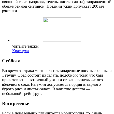
овощной салат (морковь, зелень, листья салата), заправленный
обезжиренной сметаной. Поздний ужин допускает 200 мл
ряженки.
Читайте также:
Краснуха
Суббота
Во время завтрака можно съесть запаренные овсяные хлопья и
1 грушу. Обед состоит из салата, подобного тому, что был
приготовлен в пятничный ужин и стакан свежевыжатого
яблочного сока. На ужин допускается порция отварного
бурого риса и листья салата. В качестве десерта — 1
небольшой грейпфрут.
Воскресенье
Если в понедельник планируется ирригосопия, то 7 день