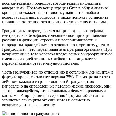
воспалительных процессов, возбудителями инфекции и
аллергенами. Поэтому концентрация Gran в общем анализе
крови явно укажет на активность у пациентов любого
возраста защитных процессов, а также поможет установить
причины появления того или иного отклонения от нормы.
Гранулоциты подразделяются на три вида – эозинофилы,
нейтрофилы и базофилы, имеющие свои принципиальные
различия в функции, строении и восприимчивости к
инородным, враждебным по отношению к организму, телам.
Гранулоциты – это первая защитная преграда организма. При
воздействии на тело человека вредоносных микроорганизмов
именно реакцией зернистых лейкоцитов запускается
первоначальный ответ иммунной системы.
Часть гранулоцитов по отношению к остальным лейкоцитам в
формуле крови, составляет порядка 75%. Несмотря на то что
действие каждого из разновидностей гранулоцитов
направлено на определенные патологические процессы, они
также взаимодействуют с остальными белыми кровяными
клетками. А при развитии серьезной формы заболевания
зернистые лейкоциты объединяются и совместно
воздействуют на его причину.