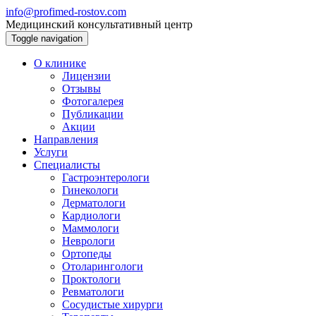
info@profimed-rostov.com
Медицинский консультативный центр
Toggle navigation
О клинике
Лицензии
Отзывы
Фотогалерея
Публикации
Акции
Направления
Услуги
Специалисты
Гастроэнтерологи
Гинекологи
Дерматологи
Кардиологи
Маммологи
Неврологи
Ортопеды
Отоларингологи
Проктологи
Ревматологи
Сосудистые хирурги