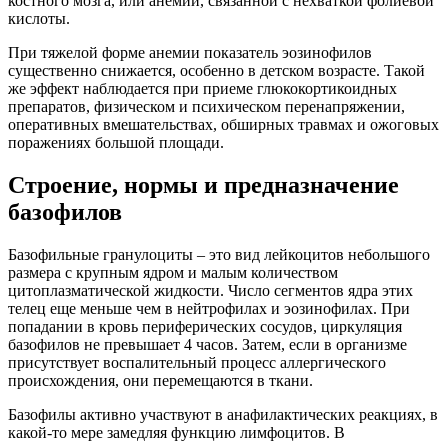
костного мозга, или анемии, связанной с нехваткой фолиевой
кислоты.
При тяжелой форме анемии показатель эозинофилов
существенно снижается, особенно в детском возрасте. Такой
же эффект наблюдается при приеме глюкокортикоидных
препаратов, физическом и психическом перенапряжении,
оперативных вмешательствах, обширных травмах и ожоговых
поражениях большой площади.
Строение, нормы и предназначение
базофилов
Базофильные гранулоциты – это вид лейкоцитов небольшого
размера с крупным ядром и малым количеством
цитоплазматической жидкости. Число сегментов ядра этих
телец еще меньше чем в нейтрофилах и эозинофилах. При
попадании в кровь периферических сосудов, циркуляция
базофилов не превышает 4 часов. Затем, если в организме
присутствует воспалительный процесс аллергического
происхождения, они перемещаются в ткани.
Базофилы активно участвуют в анафилактических реакциях, в
какой-то мере замедляя функцию лимфоцитов. В