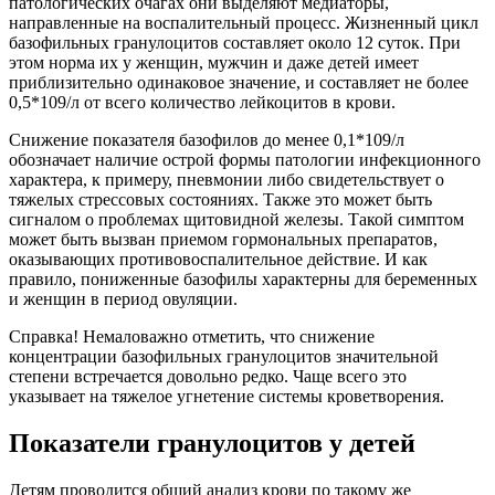
патологических очагах они выделяют медиаторы,
направленные на воспалительный процесс. Жизненный цикл
базофильных гранулоцитов составляет около 12 суток. При
этом норма их у женщин, мужчин и даже детей имеет
приблизительно одинаковое значение, и составляет не более
0,5*109/л от всего количество лейкоцитов в крови.
Снижение показателя базофилов до менее 0,1*109/л
обозначает наличие острой формы патологии инфекционного
характера, к примеру, пневмонии либо свидетельствует о
тяжелых стрессовых состояниях. Также это может быть
сигналом о проблемах щитовидной железы. Такой симптом
может быть вызван приемом гормональных препаратов,
оказывающих противовоспалительное действие. И как
правило, пониженные базофилы характерны для беременных
и женщин в период овуляции.
Справка! Немаловажно отметить, что снижение
концентрации базофильных гранулоцитов значительной
степени встречается довольно редко. Чаще всего это
указывает на тяжелое угнетение системы кроветворения.
Показатели гранулоцитов у детей
Детям проводится общий анализ крови по такому же