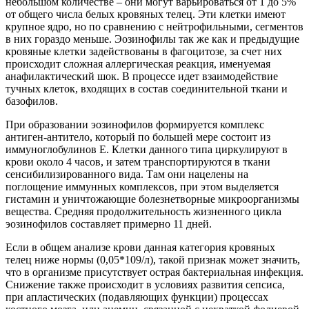
небольшом количестве – они могут варьироваться от 1 до 5%
от общего числа белых кровяных телец. Эти клетки имеют
крупное ядро, но по сравнению с нейтрофильными, сегментов
в них гораздо меньше. Эозинофилы так же как и предыдущие
кровяные клетки задействованы в фагоцитозе, за счет них
происходит сложная аллергическая реакция, именуемая
анафилактический шок. В процессе идет взаимодействие
тучных клеток, входящих в состав соединительной ткани и
базофилов.
При образовании эозинофилов формируется комплекс
антиген-антитело, который по большей мере состоит из
иммуноглобулинов Е. Клетки данного типа циркулируют в
крови около 4 часов, и затем транспортируются в ткани
сенсибилизированного вида. Там они нацелены на
поглощение иммунных комплексов, при этом выделяется
гистамин и уничтожающие болезнетворные микроорганизмы
вещества. Средняя продолжительность жизненного цикла
эозинофилов составляет примерно 11 дней.
Если в общем анализе крови данная категория кровяных
телец ниже нормы (0,05*109/л), такой признак может значить,
что в организме присутствует острая бактериальная инфекция.
Снижение также происходит в условиях развития сепсиса,
при апластических (подавляющих функции) процессах