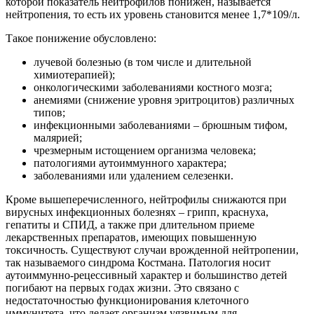
которой показатель нейтрофилов понижен, называется
нейтропения, то есть их уровень становится менее 1,7*109/л.
Такое понижение обусловлено:
лучевой болезнью (в том числе и длительной
химиотерапией);
онкологическими заболеваниями костного мозга;
анемиями (снижение уровня эритроцитов) различных
типов;
инфекционными заболеваниями – брюшным тифом,
малярией;
чрезмерным истощением организма человека;
патологиями аутоиммунного характера;
заболеваниями или удалением селезенки.
Кроме вышеперечисленного, нейтрофилы снижаются при
вирусных инфекционных болезнях – грипп, краснуха,
гепатиты и СПИД, а также при длительном приеме
лекарственных препаратов, имеющих повышенную
токсичность. Существуют случаи врожденной нейтропении,
так называемого синдрома Костмана. Патология носит
аутоиммунно-рецессивный характер и большинство детей
погибают на первых годах жизни. Это связано с
недостаточностью функционирования клеточного
иммунитета, что делает организм уязвимым для