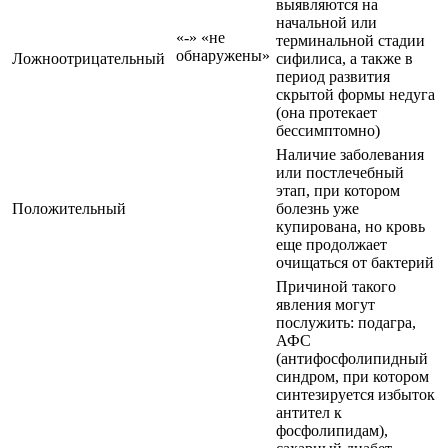
выявляются на
начальной или
«-» «не
терминальной стадии
обнаружены»
Ложноотрицательный
сифилиса, а также в
период развития
скрытой формы недуга
(она протекает
бессимптомно)
Наличие заболевания
или постлечебный
этап, при котором
Положительный
болезнь уже
купирована, но кровь
еще продолжает
очищаться от бактерий
Причиной такого
явления могут
послужить: подагра,
АФС
(антифосфолипидный
синдром, при котором
синтезируется избыток
антител к
фосфолипидам),