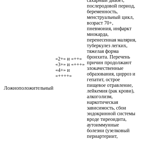
сахарный диабет,
послеродовой период,
беременность,
менструальный цикл,
возраст 70+,
пневмония, инфаркт
миокарда,
перенесенная малярия,
туберкулез легких,
тяжелая форма
бронхита. Перечень
«2+» и «++»
причин продолжают
«3+» и «+++»
злокачественные
«4+» и
образования, цирроз и
«++++»
гепатит, острое
пищевое отравление,
Ложноположительный
лейкемия (рак крови),
алкоголизм,
наркотическая
зависимость, сбои
эндокринной системы
вроде тиреоидита,
аутоиммунные
болезни (узелковый
периартериит,