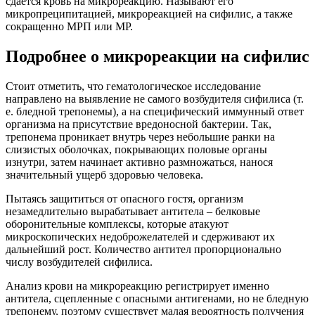
сдается кровь на микрореакцию. Называют его
микропреципитацией, микрореакцией на сифилис, а также
сокращенно МРП или МР.
Подробнее о микрореакции на сифилис
Стоит отметить, что гематологическое исследование
направлено на выявление не самого возбудителя сифилиса (т.
е. бледной трепонемы), а на специфический иммунный ответ
организма на присутствие вредоносной бактерии. Так,
трепонема проникает внутрь через небольшие ранки на
слизистых оболочках, покрывающих половые органы
изнутри, затем начинает активно размножаться, нанося
значительный ущерб здоровью человека.
Пытаясь защититься от опасного гостя, организм
незамедлительно вырабатывает антитела – белковые
оборонительные комплексы, которые атакуют
микроскопических недоброжелателей и сдерживают их
дальнейший рост. Количество антител пропорционально
числу возбудителей сифилиса.
Анализ крови на микрореакцию регистрирует именно
антитела, сцепленные с опасными антигенами, но не бледную
трепонему, поэтому существует малая вероятность получения