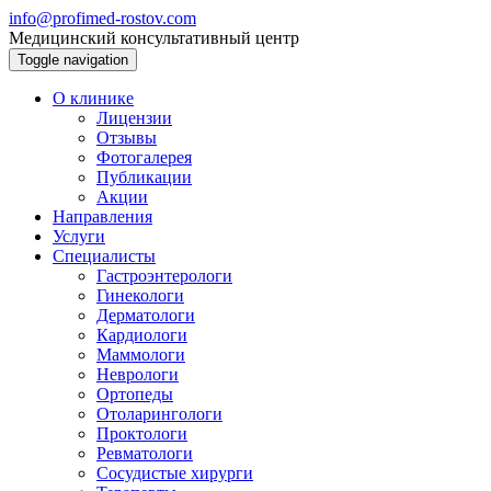
info@profimed-rostov.com
Медицинский консультативный центр
Toggle navigation
О клинике
Лицензии
Отзывы
Фотогалерея
Публикации
Акции
Направления
Услуги
Специалисты
Гастроэнтерологи
Гинекологи
Дерматологи
Кардиологи
Маммологи
Неврологи
Ортопеды
Отоларингологи
Проктологи
Ревматологи
Сосудистые хирурги