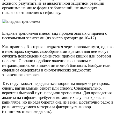
ложного результата из-за аналогичной защитной реакции
организма на иные формы заболеваний, не имеющих
никакого отношения к сифилису.
Бледные трепонемы имеют вид продолговатых спиралей с
несколькими завитками (их число доходит до 10–12)
Как правило, бактерия внедряется через половые пути, однако
в некоторых случаях своеобразными вратами для нее могут
служить повреждения слизистой прямой кишки или ротовой
полости. Связано подобное явление в основном с
нетрадиционными видами интимной близости. Возбудители
сифилиса содержатся в биологических жидкостях
зараженного человека.
Т. е. недуг может передаваться здоровым людям через кровь,
слюну, вагинальный секрет или сперму. Следовательно,
вероятен бытовой путь передачи трепонемы. Для проведения
анализа на сифилис требуется во многих случаях кровь из
капилляра, но иногда берется она из вены. Достаточно редко в
роли исследуемого материала фигурирует ликвор
(спинномозговая жидкость).