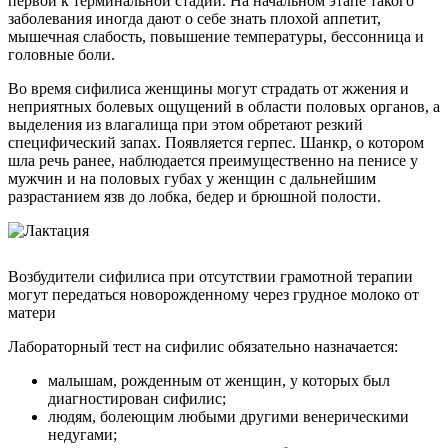
первой к терминальной стадии. На начальном этапе такого
заболевания иногда дают о себе знать плохой аппетит,
мышечная слабость, повышение температуры, бессонница и
головные боли.
Во время сифилиса женщины могут страдать от жжения и
неприятных болевых ощущений в области половых органов, а
выделения из влагалища при этом обретают резкий
специфический запах. Появляется герпес. Шанкр, о котором
шла речь ранее, наблюдается преимущественно на пенисе у
мужчин и на половых губах у женщин с дальнейшим
разрастанием язв до лобка, бедер и брюшной полости.
Возбудители сифилиса при отсутствии грамотной терапии
могут передаться новорожденному через грудное молоко от
матери
Лабораторный тест на сифилис обязательно назначается:
малышам, рожденным от женщин, у которых был
диагностирован сифилис;
людям, болеющим любыми другими венерическими
недугами;