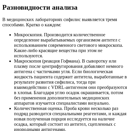
Разновидности анализа
В медицинских лабораториях сифилис выявляется тремя
способами. Кратко о каждом:
Микроскопия. Производится количественное
определение вырабатываемых организмом антител с
использованием современного светового микроскопа.
Какие-либо красящие вещества при этом не
используются.
Макроскопия (реакция Гофмана). В сыворотку или
плазму после центрифугирования добавляют немного
антигена с частичками угля. Если биологическая
жидкость пациента содержит антитела, выработанные в
результате развития сифилиса, тогда при
взаимодействии с VDRL-антигеном они преобразуются
в хлопья. Благодаря углю осадок окрашивается, потом
без применения дополнительных медицинских
аппаратов изучается специалистами визуально.
Количественная оценка. Проба крови несколько раз
подряд разводится специальными реагентами, и каждая
новая полученная порция исследуется на наличие
осадка, который состоит из антител, сцепленных с
инородными антигенами.