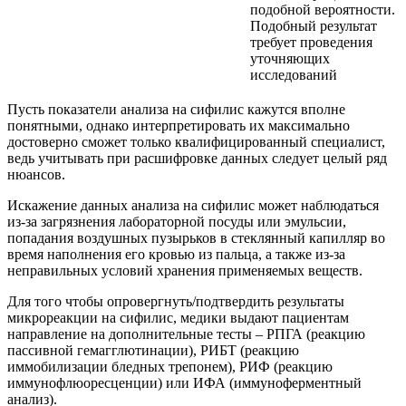
подобной вероятности.
Подобный результат
требует проведения
уточняющих
исследований
Пусть показатели анализа на сифилис кажутся вполне
понятными, однако интерпретировать их максимально
достоверно сможет только квалифицированный специалист,
ведь учитывать при расшифровке данных следует целый ряд
нюансов.
Искажение данных анализа на сифилис может наблюдаться
из-за загрязнения лабораторной посуды или эмульсии,
попадания воздушных пузырьков в стеклянный капилляр во
время наполнения его кровью из пальца, а также из-за
неправильных условий хранения применяемых веществ.
Для того чтобы опровергнуть/подтвердить результаты
микрореакции на сифилис, медики выдают пациентам
направление на дополнительные тесты – РПГА (реакцию
пассивной гемагглютинации), РИБТ (реакцию
иммобилизации бледных трепонем), РИФ (реакцию
иммунофлюоресценции) или ИФА (иммуноферментный
анализ).