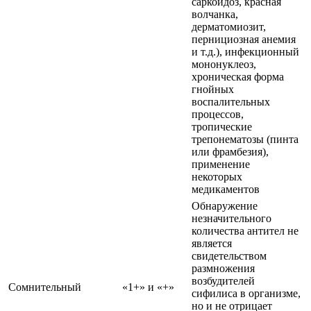
саркоидоз, красная
волчанка,
дерматомиозит,
пернициозная анемия
и т.д.), инфекционный
мононуклеоз,
хроническая форма
гнойных
воспалительных
процессов,
тропические
трепонематозы (пинта
или фрамбезия),
применение
некоторых
медикаментов
Обнаружение
незначительного
количества антител не
является
свидетельством
размножения
возбудителей
Сомнительный
«1+» и «+»
сифилиса в организме,
но и не отрицает