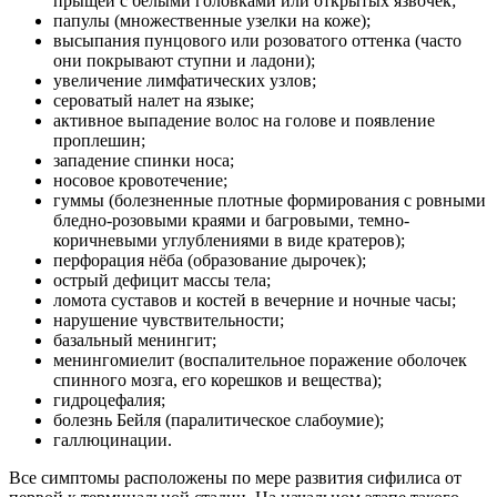
прыщей с белыми головками или открытых язвочек;
папулы (множественные узелки на коже);
высыпания пунцового или розоватого оттенка (часто
они покрывают ступни и ладони);
увеличение лимфатических узлов;
сероватый налет на языке;
активное выпадение волос на голове и появление
проплешин;
западение спинки носа;
носовое кровотечение;
гуммы (болезненные плотные формирования с ровными
бледно-розовыми краями и багровыми, темно-
коричневыми углублениями в виде кратеров);
перфорация нёба (образование дырочек);
острый дефицит массы тела;
ломота суставов и костей в вечерние и ночные часы;
нарушение чувствительности;
базальный менингит;
менингомиелит (воспалительное поражение оболочек
спинного мозга, его корешков и вещества);
гидроцефалия;
болезнь Бейля (паралитическое слабоумие);
галлюцинации.
Все симптомы расположены по мере развития сифилиса от