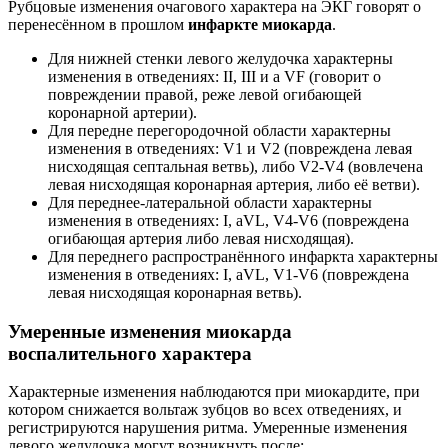
Рубцовые изменения очагового характера на ЭКГ говорят о
перенесённом в прошлом
инфаркте миокарда
.
Для нижней стенки левого желудочка характерны
изменения в отведениях: II, III и a VF (говорит о
повреждении правой, реже левой огибающей
коронарной артерии).
Для передне перегородочной области характерны
изменения в отведениях: V1 и V2 (повреждена левая
нисходящая септальная ветвь), либо V2-V4 (вовлечена
левая нисходящая коронарная артерия, либо её ветви).
Для переднее-латеральной области характерны
изменения в отведениях: I, aVL, V4-V6 (повреждена
огибающая артерия либо левая нисходящая).
Для переднего распространённого инфаркта характерны
изменения в отведениях: I, aVL, V1-V6 (повреждена
левая нисходящая коронарная ветвь).
Умеренные изменения миокарда
воспалительного характера
Характерные изменения наблюдаются при миокардите, при
котором снижается вольтаж зубцов во всех отведениях, и
регистрируются нарушения ритма. Умеренные изменения
левого желудочка могут возникнуть после: