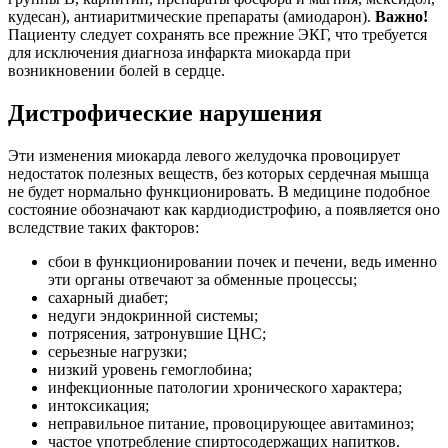
кудесан), антиаритмические препараты (амиодарон).
Важно!
Пациенту следует сохранять все прежние ЭКГ, что требуется
для исключения диагноза инфаркта миокарда при
возникновении болей в сердце.
Дистрофические нарушения
Эти изменения миокарда левого желудочка провоцирует
недостаток полезных веществ, без которых сердечная мышца
не будет нормально функционировать. В медицине подобное
состояние обозначают как кардиодистрофию, а появляется оно
вследствие таких факторов:
сбои в функционировании почек и печени, ведь именно
эти органы отвечают за обменные процессы;
сахарный диабет;
недуги эндокринной системы;
потрясения, затронувшие ЦНС;
серьезные нагрузки;
низкий уровень гемоглобина;
инфекционные патологии хронического характера;
интоксикация;
неправильное питание, провоцирующее авитаминоз;
частое употребление спиртосодержащих напитков.