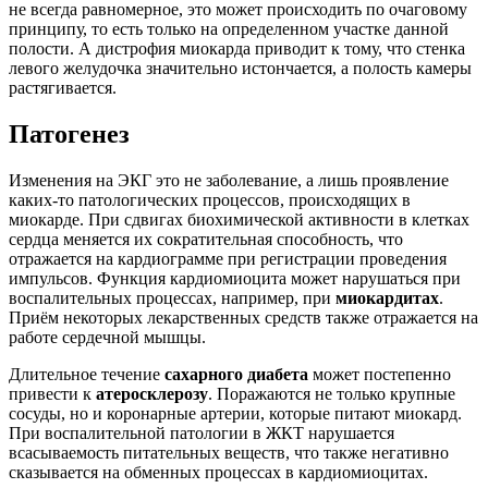
не всегда равномерное, это может происходить по очаговому
принципу, то есть только на определенном участке данной
полости. А дистрофия миокарда приводит к тому, что стенка
левого желудочка значительно истончается, а полость камеры
растягивается.
Патогенез
Изменения на ЭКГ это не заболевание, а лишь проявление
каких-то патологических процессов, происходящих в
миокарде. При сдвигах биохимической активности в клетках
сердца меняется их сократительная способность, что
отражается на кардиограмме при регистрации проведения
импульсов. Функция кардиомиоцита может нарушаться при
воспалительных процессах, например, при
миокардитах
.
Приём некоторых лекарственных средств также отражается на
работе сердечной мышцы.
Длительное течение
сахарного диабета
может постепенно
привести к
атеросклерозу
. Поражаются не только крупные
сосуды, но и коронарные артерии, которые питают миокард.
При воспалительной патологии в ЖКТ нарушается
всасываемость питательных веществ, что также негативно
сказывается на обменных процессах в кардиомиоцитах.