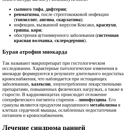
сыпного тифа
,
дифтерии
;
ревматизма
, после стрептококковой инфекции
(
тонзиллит
,
ангина
,
скарлатина
);
инфекции, вызванной вирусом Коксаки,
краснухи
,
гриппа
,
кори
;
обострения аутоиммунного заболевания (
системная
красная волчанка
,
склеродермия
).
Бурая атрофия миокарда
Так называют макропрепарат при гистологическом
исследовании. Характерные патологические изменения в
миокарде формируются в результате длительного недостатка
кровоснабжения, что наблюдается при истощающих
заболеваниях,
кахексии
, злоупотреблении лекарственными
препаратами, повышенных физических нагрузках, а также в
старости. В кардиомиоцитах происходит отложение
специфического пигмента старения –
липофусцина
. Его
гранулы являются продуктом нарушенного
метаболизма
в
клетках сердечной мышцы, ослабленных недостаточным
питанием и кровоснабжением.
Лечение синдрома ранней