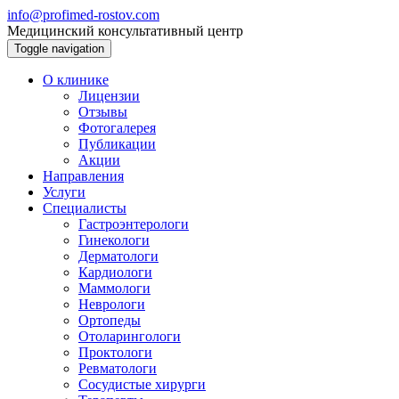
info@profimed-rostov.com
Медицинский консультативный центр
Toggle navigation
О клинике
Лицензии
Отзывы
Фотогалерея
Публикации
Акции
Направления
Услуги
Специалисты
Гастроэнтерологи
Гинекологи
Дерматологи
Кардиологи
Маммологи
Неврологи
Ортопеды
Отоларингологи
Проктологи
Ревматологи
Сосудистые хирурги