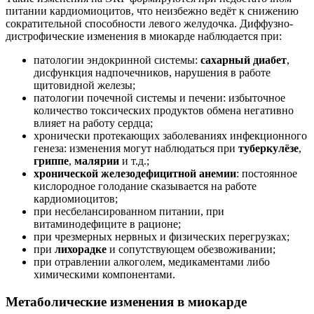
питании кардиомиоцитов, что неизбежно ведёт к снижению
сократительной способности левого желудочка. Диффузно-
дистрофические изменения в миокарде наблюдается при:
патологии эндокринной системы:
сахарный диабет
,
дисфункция надпочечников, нарушения в работе
щитовидной железы;
патологии почечной системы и печени: избыточное
количество токсических продуктов обмена негативно
влияет на работу сердца;
хронически протекающих заболеваниях инфекционного
генеза: изменения могут наблюдаться при
туберкулёзе
,
гриппе
,
малярии
и т.д.;
хронической железодефицитной анемии
: постоянное
кислородное голодание сказывается на работе
кардиомиоцитов;
при несбелансированном питании, при
витаминодефиците в рационе;
при чрезмерных нервных и физических перегрузках;
при
лихорадке
и сопутствующем обезвоживании;
при отравлении алкоголем, медикаментами либо
химическими компонентами.
Метаболические изменения в миокарде