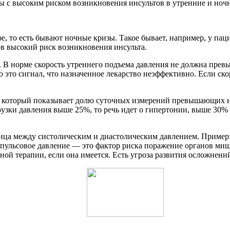
ы с высоким риском возникновения инсультов в утренние и ноч
окое, то есть бывают ночные кризы. Такое бывает, например, у па
в высокий риск возникновения инсульта.
 В норме скорость утреннего подъема давления не должна превыш
это сигнал, что назначенное лекарство неэффективно. Если ско
 который показывает долю суточных измерений превышающих нор
грузки давления выше 25%, то речь идет о гипертонии, выше 30
ица между систолическим и диастолическим давлением. Пример: 
ое пульсовое давление — это фактор риска поражение органов м
ной терапии, если она имеется. Есть угроза развития осложнени