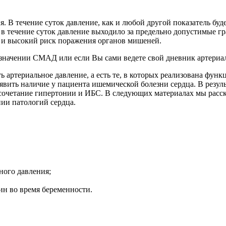
. В течение суток давление, как и любой другой показатель буд
 в течение суток давление выходило за предельно допустимые гра
я и высокий риск поражения органов мишеней.
значении СМАД или если Вы сами ведете свой дневник артериал
артериальное давление, а есть те, в которых реализована фун
явить наличие у пациента ишемической болезни сердца. В резу
 сочетание гипертонии и ИБС. В следующих материалах мы расс
нии патологий сердца.
ного давления;
ин во время беременности.