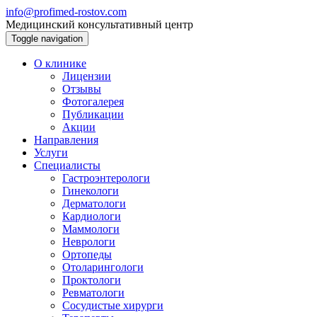
info@profimed-rostov.com
Медицинский консультативный центр
Toggle navigation
О клинике
Лицензии
Отзывы
Фотогалерея
Публикации
Акции
Направления
Услуги
Специалисты
Гастроэнтерологи
Гинекологи
Дерматологи
Кардиологи
Маммологи
Неврологи
Ортопеды
Отоларингологи
Проктологи
Ревматологи
Сосудистые хирурги