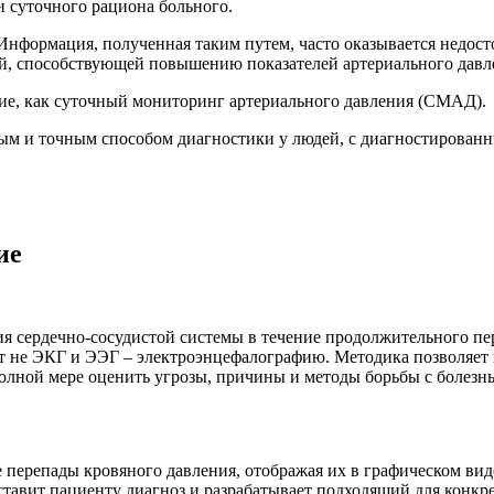
и суточного рациона больного.
нформация, полученная таким путем, часто оказывается недост
ей, способствующей повышению показателей артериального давл
ние, как суточный мониторинг артериального давления (СМАД).
м и точным способом диагностики у людей, с диагностированн
ие
ия сердечно-сосудистой системы в течение продолжительного пе
ет не ЭКГ и ЭЭГ – электроэнцефалографию. Методика позволяет 
полной мере оценить угрозы, причины и методы борьбы с болезн
перепады кровяного давления, отображая их в графическом в
авит пациенту диагноз и разрабатывает подходящий для конкре