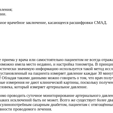
вления;
нии.
льное врачебное заключение, касающееся расшифровки СМАД.
е приема у врача или самостоятельно пациентом не всегда отра
возможно имела место недавно, и настройка тонометра. В принци
остически значимую информацию используется такой метод иссл
тановленный на пациента измеряет давление каждые 30 минут 
! Обладая такими данными можно говорить о том, что врач пол
овые измерения не дают клинической картины, поскольку получе
еловека, который измеряет артериальное давление.
одимо проводить суточное мониторирование артериального давл
каких исключений быть не может. Всего же существует более 
сулинопотребным сахарным диабетом, пациентам с отягощённы
ивности проводимого лечения.