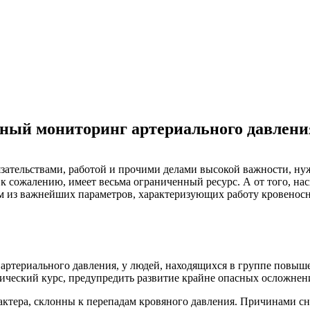
очный мониторинг артериального давлен
зательствами, работой и прочими делами высокой важности, нуж
, к сожалению, имеет весьма ограниченный ресурс. А от того, на
им из важнейших параметров, характеризующих работу кровеносн
ртериального давления, у людей, находящихся в группе повыш
ический курс, предупредить развитие крайне опасных осложнен
актера, склонны к перепадам кровяного давления. Причинами с