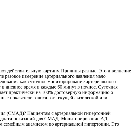
жают действительную картину. Причины разные. Это и волнение
пе разовое измерение артериального давления мало
едования как суточное мониторирование артериального
в дневное время и каждые 60 минут в ночное. Суточная
учает практически на 100% достоверную информацию о
нные показатели зависят от текущей физической или
ения (СМАД)? Пациентам с артериальной гипертонией
двадцати показаний для СМАД. Мониторирование АД
м семейным анамнезом по артериальной гипертонии. Это