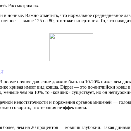
ей. Рассмотрим их.
и в ночные. Важно отметить, что нормальное среднедневное давл
 ночное — выше 125 на 80, это тоже гипертония. То, что находи
ь?
 норме ночное давление должно быть на 10-20% ниже, чем днем.
афике кривая имеет вид ковша. Dipper — это по-английски ковш
о, меньше чем на 10%, то «ковшик» существует, но он неглубок
дечной недостаточности и поражения органов мишеней — головно
можно говорить, что терапия неэффективна.
тся более, чем на 20 процентов — ковшик глубокий. Такая динам