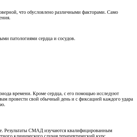
оверной, что обусловлено различными факторами. Само
ения.
ыми патологиями сердца и сосудов.
риода времени. Кроме сердца, с его помощью исследуют
вам провести свой обычный день и с фиксацией каждого удара
ью.
иде. Результаты СМАД изучаются квалифицированным
тного клинического случая терапевтический курс.