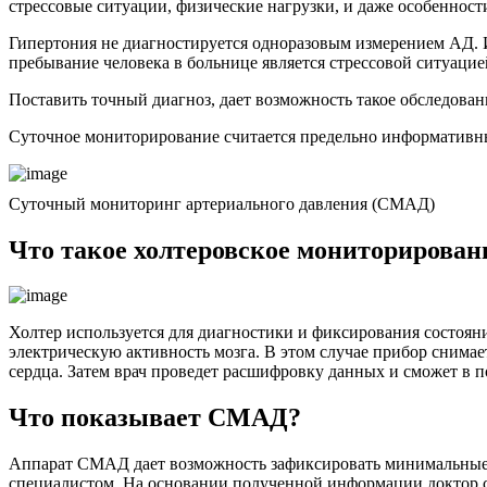
стрессовые ситуации, физические нагрузки, и даже особенност
Гипертония не диагностируется одноразовым измерением АД. И
пребывание человека в больнице является стрессовой ситуаци
Поставить точный диагноз, дает возможность такое обследова
Суточное мониторирование считается предельно информативны
Суточный мониторинг артериального давления (СМАД)
Что такое холтеровское мониторирован
Холтер используется для диагностики и фиксирования состоян
электрическую активность мозга. В этом случае прибор снима
сердца. Затем врач проведет расшифровку данных и сможет в 
Что показывает СМАД?
Аппарат СМАД дает возможность зафиксировать минимальные 
специалистом. На основании полученной информации доктор ст