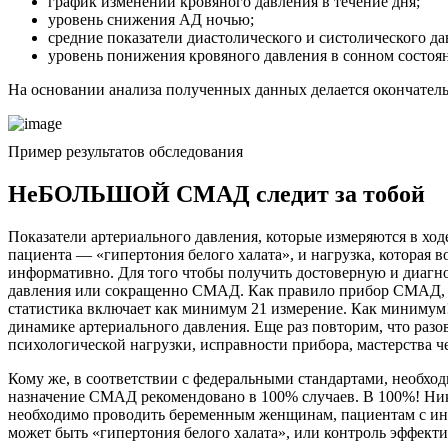
график изменений кровяного давления в течение дня;
уровень снижения АД ночью;
средние показатели диастолического и систолического да
уровень понижения кровяного давления в сонном состоя
На основании анализа полученных данных делается окончате
Пример результатов обследования
НеБОЛЬШОЙ СМАД следит за тобой
Показатели артериального давления, которые измеряются в ход
пациента — «гипертония белого халата», и нагрузка, которая 
информативно. Для того чтобы получить достоверную и диагн
давления или сокращенно СМАД. Как правило прибор СМАД, ус
статистика включает как минимум 21 измерение. Как минимум
динамике артериального давления. Еще раз повторим, что раз
психологической нагрузки, исправности прибора, мастерства ч
Кому же, в соответствии с федеральными стандартами, необх
назначение СМАД рекомендовано в 100% случаев. В 100%! Ни
необходимо проводить беременным женщинам, пациентам с ин
может быть «гипертония белого халата», или контроль эффект