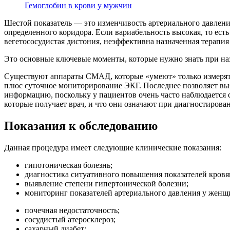
Гемоглобин в крови у мужчин
Шестой показатель — это изменчивость артериального давления
определенного коридора. Если вариабельность высокая, то есть
вегетососудистая дистония, неэффективна назначенная терапи
Это основные ключевые моменты, которые нужно знать при на
Существуют аппараты СМАД, которые «умеют» только измерять 
плюс суточное мониторирование ЭКГ. Последнее позволяет вы
информацию, поскольку у пациентов очень часто наблюдается
которые получает врач, и что они означают при диагностирова
Показания к обследованию
Данная процедура имеет следующие клинические показания:
гипотоническая болезнь;
диагностика ситуативного повышения показателей кровя
выявление степени гипертонической болезни;
мониторинг показателей артериального давления у женщ
почечная недостаточность;
сосудистый атеросклероз;
сахарный диабет;