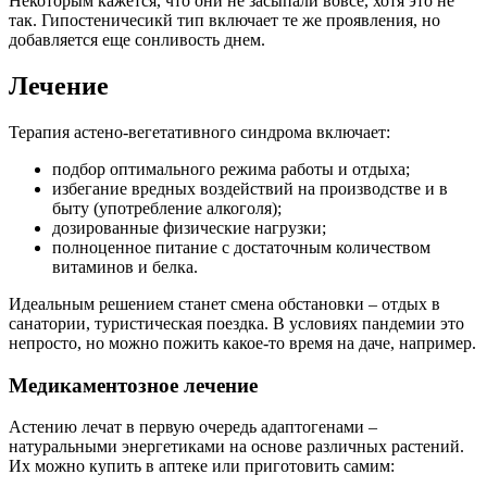
Некоторым кажется, что они не засыпали вовсе, хотя это не
так. Гипостеничесикй тип включает те же проявления, но
добавляется еще сонливость днем.
Лечение
Терапия астено-вегетативного синдрома включает:
подбор оптимального режима работы и отдыха;
избегание вредных воздействий на производстве и в
быту (употребление алкоголя);
дозированные физические нагрузки;
полноценное питание с достаточным количеством
витаминов и белка.
Идеальным решением станет смена обстановки – отдых в
санатории, туристическая поездка. В условиях пандемии это
непросто, но можно пожить какое-то время на даче, например.
Медикаментозное лечение
Астению лечат в первую очередь адаптогенами –
натуральными энергетиками на основе различных растений.
Их можно купить в аптеке или приготовить самим: