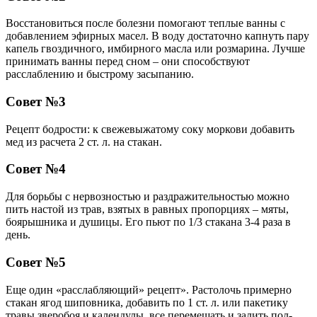
Восстановиться после болезни помогают теплые ванны с
добавлением эфирных масел. В воду достаточно капнуть пару
капель гвоздичного, имбирного масла или розмарина. Лучше
принимать ванны перед сном – они способствуют
расслаблению и быстрому засыпанию.
Совет №3
Рецепт бодрости: к свежевыжатому соку моркови добавить
мед из расчета 2 ст. л. на стакан.
Совет №4
Для борьбы с нервозностью и раздражительностью можно
пить настой из трав, взятых в равных пропорциях – мяты,
боярышника и душицы. Его пьют по 1/3 стакана 3-4 раза в
день.
Совет №5
Еще один «расслабляющий» рецепт». Растолочь примерно
стакан ягод шиповника, добавить по 1 ст. л. или пакетику
травы зверобоя и календулы, все перемешать и залить пол-