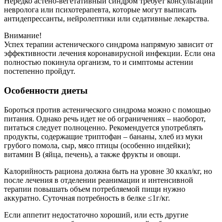
Нередко астено-вегетативный синдром требует консультации
невролога или психотерапевта, которые могут выписать
антидепрессанты, нейролептики или седативные лекарства.
Внимание!
Успех терапии астенического синдрома напрямую зависит от
эффективности лечения коронавирусной инфекции. Если она
полностью покинула организм, то и симптомы астении
постепенно пройдут.
Особенности диеты
Бороться против астенического синдрома можно с помощью
питания. Однако речь идет не об ограничениях – наоборот,
питаться следует полноценно. Рекомендуется употреблять
продукты, содержащие триптофан – бананы, хлеб из муки
грубого помола, сыр, мясо птицы (особенно индейки);
витамин В (яйца, печень), а также фрукты и овощи.
Калорийность рациона должна быть на уровне 30 ккал/кг, но
после лечения в отделении реанимации и интенсивной
терапии повышать объем потребляемой пищи нужно
аккуратно. Суточная потребность в белке ≤1г/кг.
Если аппетит недостаточно хороший, или есть другие