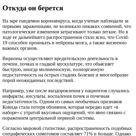
Откуда он берется
На заре пандемии коронавируса, когда ученые наблюдали за
первыми зараженными, не возникало никаких сомнений, что
патологические изменения затрагивают только легкие. Но в
ходе ее дальнейшего распространения стало ясно, что Covid-
19 способен проникать в нейроны мозга, а также жизненно
важных органов.
Вирионы осуществляют вредительскую деятельность в
печени, почках и гладкой мускулатуре, что объясняет
быструю, иногда молниеносную, полиорганную
недостаточность на острых стадиях болезни и многообразие
порой неожиданных последствий.
Например, уже после выздоровления у пациентов случались
инфаркты, инсульты, воспаления почек и почечная
недостаточность. Одним из самых необычных признаков
Ковида стала потеря обоняния, которая нередко идет «в
наборе» с утратой вкусовых ощущений, что явно связано с
поражением центральной нервной системы.
Согласно мировой статистике, распространенность подобных
специфических симптомов составляет 71% и больше. Однако