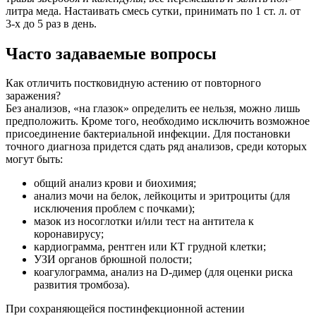
литра меда. Настаивать смесь сутки, принимать по 1 ст. л. от
3-х до 5 раз в день.
Часто задаваемые вопросы
Как отличить постковидную астению от повторного
заражения?
Без анализов, «на глазок» определить ее нельзя, можно лишь
предположить. Кроме того, необходимо исключить возможное
присоединение бактериальной инфекции. Для постановки
точного диагноза придется сдать ряд анализов, среди которых
могут быть:
общий анализ крови и биохимия;
анализ мочи на белок, лейкоциты и эритроциты (для
исключения проблем с почками);
мазок из носоглотки и/или тест на антитела к
коронавирусу;
кардиограмма, рентген или КТ грудной клетки;
УЗИ органов брюшной полости;
коагулограмма, анализ на D-димер (для оценки риска
развития тромбоза).
При сохраняющейся постинфекционной астении