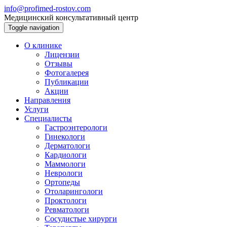
info@profimed-rostov.com
Медицинский консультативный центр
Toggle navigation
О клинике
Лицензии
Отзывы
Фотогалерея
Публикации
Акции
Направления
Услуги
Специалисты
Гастроэнтерологи
Гинекологи
Дерматологи
Кардиологи
Маммологи
Неврологи
Ортопеды
Отоларингологи
Проктологи
Ревматологи
Сосудистые хирурги