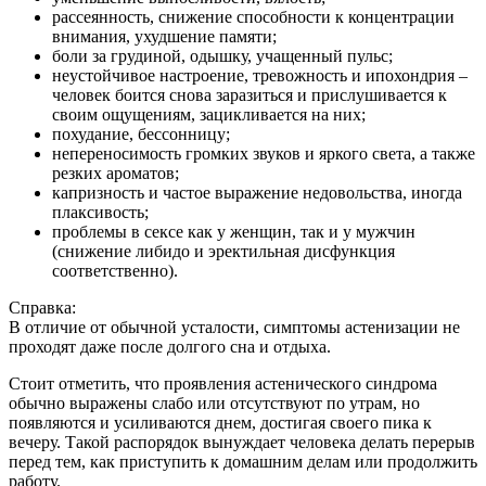
рассеянность, снижение способности к концентрации
внимания, ухудшение памяти;
боли за грудиной, одышку, учащенный пульс;
неустойчивое настроение, тревожность и ипохондрия –
человек боится снова заразиться и прислушивается к
своим ощущениям, зацикливается на них;
похудание, бессонницу;
непереносимость громких звуков и яркого света, а также
резких ароматов;
капризность и частое выражение недовольства, иногда
плаксивость;
проблемы в сексе как у женщин, так и у мужчин
(снижение либидо и эректильная дисфункция
соответственно).
Справка:
В отличие от обычной усталости, симптомы астенизации не
проходят даже после долгого сна и отдыха.
Стоит отметить, что проявления астенического синдрома
обычно выражены слабо или отсутствуют по утрам, но
появляются и усиливаются днем, достигая своего пика к
вечеру. Такой распорядок вынуждает человека делать перерыв
перед тем, как приступить к домашним делам или продолжить
работу.