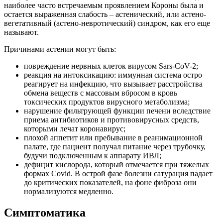
наиболее часто встречаемым проявлением Короны была и
остается выраженная слабость – астенический, или астено-
вегетативный (астено-невротический) синдром, как его еще
называют.
Причинами астении могут быть:
повреждение нервных клеток вирусом Sars-CoV-2;
реакция на интоксикацию: иммунная система остро
реагирует на инфекцию, что вызывает расстройства
обмена веществ с массовым вбросом в кровь
токсических продуктов вирусного метаболизма;
нарушение фильтрующей функции печени вследствие
приема антибиотиков и противовирусных средств,
которыми лечат коронавирус;
плохой аппетит или пребывание в реанимационной
палате, где пациент получал питание через трубочку,
будучи подключенным к аппарату ИВЛ;
дефицит кислорода, который отмечается при тяжелых
формах Covid. В острой фазе болезни сатурация падает
до критических показателей, на фоне фиброза они
нормализуются медленно.
Симптоматика