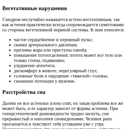
Вегетативные нарушения
Синдром неслучайно называется астено-вегетативным, так
как астения практически всегда сопровождается симптомами
со стороны вегетативной нервной системы. К ним относятся:
частое сердцебиение и неровный пульс;
скачки артериального давления;
приливы жара или приступы озноба;
повышение потоотделения: потеть может все тело или
только стопы, подмышки;
ухудшение аппетита;
дискомфорт в животе, нерегулярный стул;
головные боли и ощущение «тяжелой» головы;
снижение потенции у мужчин.
Расстройства сна
Далеко не все астеники плохо спят, но такая проблема все же
может быть, и ее характер зависит от формы астении. При
гиперстенической разновидности трудно заснуть, сон
прерывистый и наполнен сновидениями. Человек рано
просыпается и чувствует себя уставшим уже с утра.