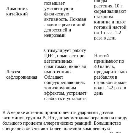
плоды
повышает
растения. 10 г
Лимонник
умственную и
сырья заливают
китайский
физическую
стаканом
активность. Показан
кипятка и пьют
людям с реактивной
готовый настой
депрессией и
по 1 ст. л. 1-2
неврозами
раза в день
Стимулирует работу
ЦНС, помогает при
Настой
вегетативных
принимают по
симптомах, включая
40 капель,
Левзея
импотенцию.
предварительно
сафлоровидная
Обладает
разбавляя в
общеукрепляющим,
столовой ложке
тонизирующим
воды, 1-2 раза в
эффектом, устраняет
день
слабость и усталость
В Америке астению принято лечить ударными дозами
витаминов группы В. Но данная методика ограничена ввиду
большого процента аллергических реакций. Большинство
специалистов считают более полезной комплексную