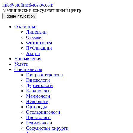
info@profimed-rostov.com
Медицинский консультативный центр
Toggle navigation
О клинике
Лицензии
Отзывы
Фотогалерея
Публикации
Акции
Направления
Услуги
Специалисты
Гастроэнтерологи
Гинекологи
Дерматологи
Кардиологи
Маммологи
Неврологи
Ортопеды
Отоларингологи
Проктологи
Ревматологи
Сосудистые хирурги