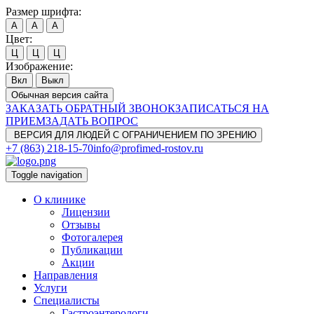
Размер шрифта:
A
A
A
Цвет:
Ц
Ц
Ц
Изображение:
Вкл
Выкл
Обычная версия сайта
ЗАКАЗАТЬ ОБРАТНЫЙ ЗВОНОК
ЗАПИСАТЬСЯ НА
ПРИЕМ
ЗАДАТЬ ВОПРОС
ВЕРСИЯ ДЛЯ ЛЮДЕЙ С ОГРАНИЧЕНИЕМ ПО ЗРЕНИЮ
+7 (863) 218-15-70
info@profimed-rostov.ru
Toggle navigation
О клинике
Лицензии
Отзывы
Фотогалерея
Публикации
Акции
Направления
Услуги
Специалисты
Гастроэнтерологи