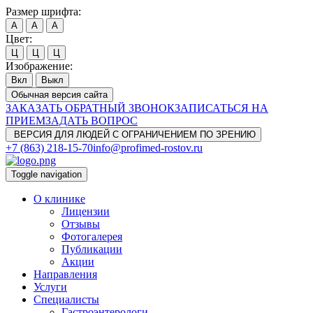
Размер шрифта:
A
A
A
Цвет:
Ц
Ц
Ц
Изображение:
Вкл
Выкл
Обычная версия сайта
ЗАКАЗАТЬ ОБРАТНЫЙ ЗВОНОК
ЗАПИСАТЬСЯ НА
ПРИЕМ
ЗАДАТЬ ВОПРОС
ВЕРСИЯ ДЛЯ ЛЮДЕЙ С ОГРАНИЧЕНИЕМ ПО ЗРЕНИЮ
+7 (863) 218-15-70
info@profimed-rostov.ru
Toggle navigation
О клинике
Лицензии
Отзывы
Фотогалерея
Публикации
Акции
Направления
Услуги
Специалисты
Гастроэнтерологи