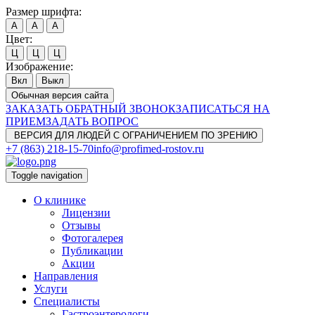
Размер шрифта:
A
A
A
Цвет:
Ц
Ц
Ц
Изображение:
Вкл
Выкл
Обычная версия сайта
ЗАКАЗАТЬ ОБРАТНЫЙ ЗВОНОК
ЗАПИСАТЬСЯ НА
ПРИЕМ
ЗАДАТЬ ВОПРОС
ВЕРСИЯ ДЛЯ ЛЮДЕЙ С ОГРАНИЧЕНИЕМ ПО ЗРЕНИЮ
+7 (863) 218-15-70
info@profimed-rostov.ru
Toggle navigation
О клинике
Лицензии
Отзывы
Фотогалерея
Публикации
Акции
Направления
Услуги
Специалисты
Гастроэнтерологи