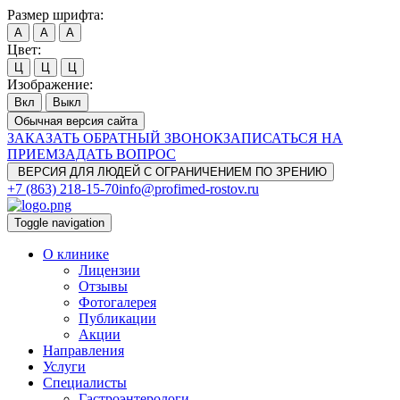
Размер шрифта:
A
A
A
Цвет:
Ц
Ц
Ц
Изображение:
Вкл
Выкл
Обычная версия сайта
ЗАКАЗАТЬ ОБРАТНЫЙ ЗВОНОК
ЗАПИСАТЬСЯ НА
ПРИЕМ
ЗАДАТЬ ВОПРОС
ВЕРСИЯ ДЛЯ ЛЮДЕЙ С ОГРАНИЧЕНИЕМ ПО ЗРЕНИЮ
+7 (863) 218-15-70
info@profimed-rostov.ru
Toggle navigation
О клинике
Лицензии
Отзывы
Фотогалерея
Публикации
Акции
Направления
Услуги
Специалисты
Гастроэнтерологи